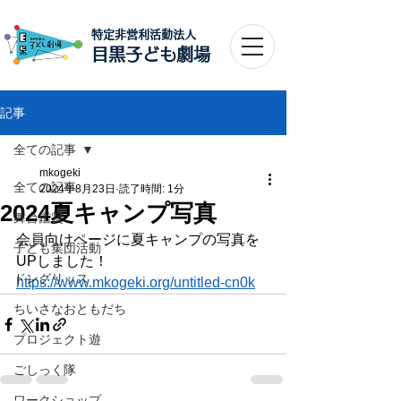
特定非営利活動法人​
目黒子ども劇場
記事
全ての記事
mkogeki
全ての記事
2024年8月23日
読了時間: 1分
2024夏キャンプ写真
舞台鑑賞
会員向けページに夏キャンプの写真を
子ども集団活動
UPしました！
ドングリッス
https://www.mkogeki.org/untitled-cn0k
ちいさなおともだち
プロジェクト遊
ごしっく隊
ワークショップ