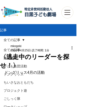
特定非営利活動法人​
目黒子ども劇場
記事
全ての記事
mkogeki
全ての記事
2024年4月25日
読了時間: 1分
〈逃走中のリーダーを探
舞台鑑賞
せ！〉
子ども集団活動
ドングリッス4月の活動
ドングリッス
ちいさなおともだち
プロジェクト遊
ごしっく隊
ワークショップ