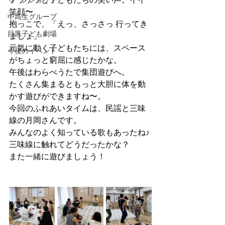
笑顔〜
中高生グループ
抱っこで、「えっ、さっさっ 行ってき
目黒子ども劇場
ましょ」
元気に動く子どもたちには、スペース
今後のイベント
がちょっと窮屈に感じたかな。
午後はわらべうたで集団遊びへ。
たくさん集まるともっと大胆に体を動
かす遊びができますね〜。
今回のふれあいタイムは、民謡と三味
線の月岡さんです。
みんなのよく知っている歌もあったね♪
三味線に触れてどうだったかな？
また一緒に遊びましょう！