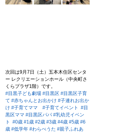
次回は9月7日（土）五本木住区センタ
ー レクリエーションホール（中央町さ
くらプラザ1階）です。
#目黒子ども劇場
#目黒区
#目黒区子育
て
#赤ちゃんとお出かけ
#子連れお出か
け
#子育てママ
#子育てイベント
#目
黒区ママ
#目黒区パパ
#乳幼児イベン
ト
#0歳
#1歳
#2歳
#3歳
#4歳
#5歳
#6
歳
#低学年
#わらべうた
#親子ふれあ