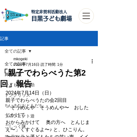
特定非営利活動法人​
目黒子ども劇場
記事
全ての記事
mkogeki
全ての記事
2024年7月16日
読了時間: 1分
「親子でわらべうた第2
舞台鑑賞
回」報告
子ども集団活動
2024年7月14日（日）
ドングリッス
親子でわらべうたの会2回目
ちいさなおともだち
「そうめんや　そうめんや〜　おした
じかけて
プロジェクト遊
おからみかけて　 奥の方へ　とんじま
ごしっく隊
え〜」くすぐるよ〜♪ と、ひこりん。
ワークショップ
ケラケラと子どもたちの笑い声。イイ