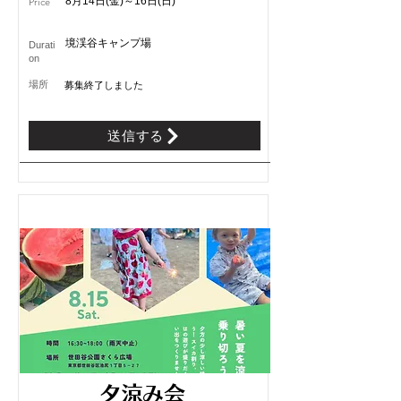
8月14日(金)～16日(日)
Price
境渓谷キャンプ場
Durati
on
​場所
募集終了しました
送信する
8/1受付開始
夕涼み会