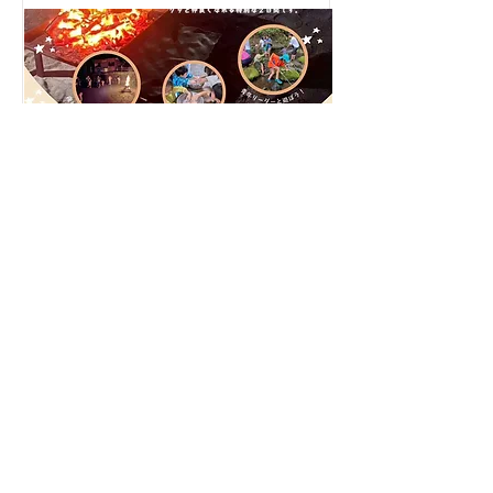
親子キャンプ2026
9月12日(土)～13日(日)
Price
清東園キャンプ場
Durati
on
​場所
乳幼児親子むけキャンプ
送信する