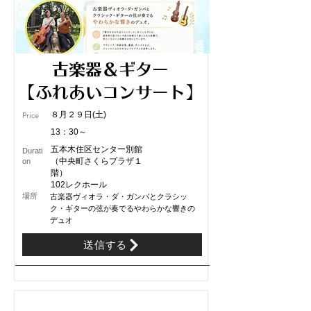
古楽器＆ギター
【ふれあいコンサート】
８月２９日(土)
Price
13：30～
五本木住区センター別館
Durati
（中央町さくらプラザ１
on
階）
102レクホール
​場所
古楽器ヴィオラ・ダ・ガンバとクラシッ
ク・ギターの弦が奏でるやわらかな響きの
デュオ
送信する
申込受付中