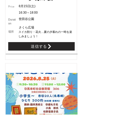
8月15日(土)
Price
16:30～18:00
世田谷公園
Durati
on
さくら広場
​場所
スイカ割り・花火…夏の夕暮れの一時を楽
しみましょう！
送信する
8/4受付開始