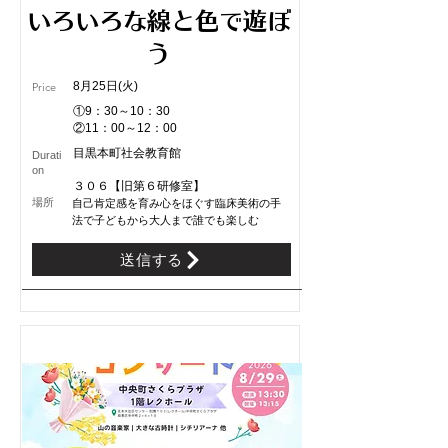
いろいろな線と色で遊ぼ
う
8月25日(火)
Price
①9：30～10：30
②11：00～12：00
目黒本町社会教育館
Durati
on
３０６【旧第６研修室】
​場所
自己肯定感を育み心をほぐす臨床美術の手
法で子どもから大人まで誰でも楽しむ
送信する
受付中